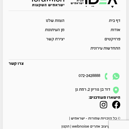
דף בית
הצוות שלנו
אודות
מן העיתונות
פרויקטים
יצירת קשר
התחדשות עירונית
צרו קשר
072-2428888
דוד בן גוריון 2, רמת גן
הישארו מעודכנים:
© כל הזכויות שמורות – ישראמיש |
פיתוח ועיצוב אתרים
webnoise
|
תקנון