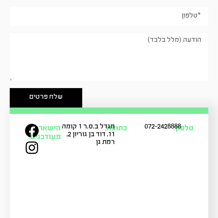
שלח פרטים
טלפון:
072-2428888
כתובת:
מגדל ב.ס.ר 1 קומה
הישארו
11, דוד בן גוריון 2,
מעודכנים:
רמת גן