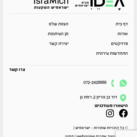
דף בית
הצוות שלנו
אודות
מן העיתונות
פרויקטים
יצירת קשר
התחדשות עירונית
צרו קשר
072-2428888
דוד בן גוריון 2, רמת גן
הישארו מעודכנים:
© כל הזכויות שמורות – ישראמיש |
פיתוח ועיצוב אתרים
webnoise
|
תקנון